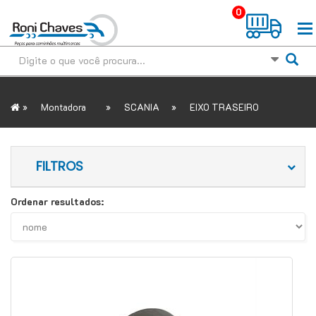
0
»
»
»
Montadora
SCANIA
EIXO TRASEIRO
FILTROS
Ordenar resultados: