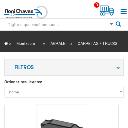
0
»
»
»
Montadora
AGRALE
CARRETAS / TRUCKS
FILTROS
Ordenar resultados: