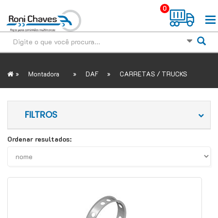
0
»
»
»
Montadora
DAF
CARRETAS / TRUCKS
FILTROS
Ordenar resultados: