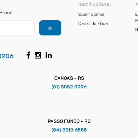
Institucional
e-mail
Quem Somos
E
P
Canal de Ética
ok
N
0206
CANOAS - RS
(51) 3052 0996
PASSO FUNDO - RS
(54) 3310 6555