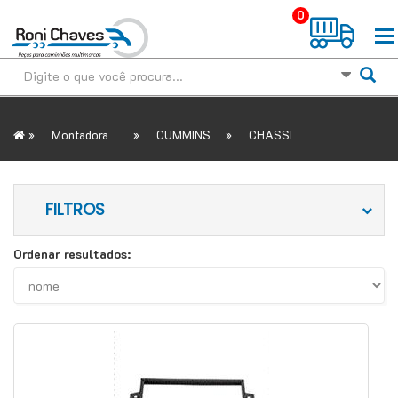
0
»
»
»
Montadora
CUMMINS
CHASSI
FILTROS
Ordenar resultados: