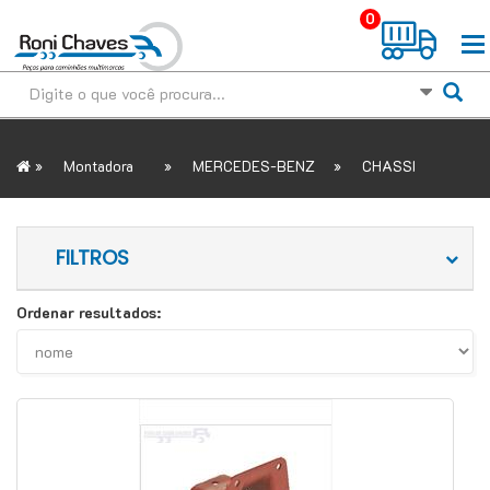
0
»
»
»
Montadora
MERCEDES-BENZ
CHASSI
FILTROS
Ordenar resultados: