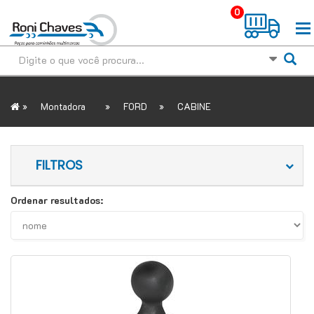
0
»
»
»
Montadora
FORD
CABINE
FILTROS
Ordenar resultados: