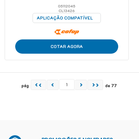
05112045
CL13426
APLICAÇÃO COMPATÍVEL
COTAR AGORA
pág
de 77