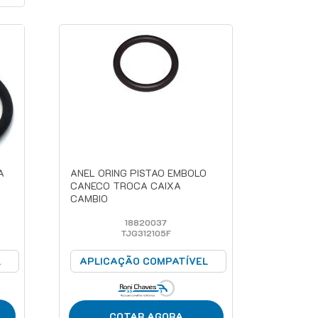
A
ANEL ORING PISTAO EMBOLO
CANECO TROCA CAIXA
CAMBIO
18820037
TJG312105F
L
APLICAÇÃO COMPATÍVEL
COTAR AGORA