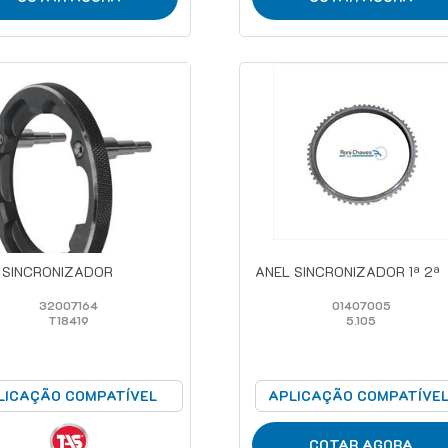
 SINCRONIZADOR
ANEL SINCRONIZADOR 1ª 2ª
32007164
01407005
T18419
5.105
LICAÇÃO COMPATÍVEL
APLICAÇÃO COMPATÍVE
COTAR AGORA