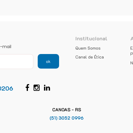
Institucional
e-mail
Quem Somos
E
P
Canal de Ética
ok
N
0206
CANOAS - RS
(51) 3052 0996