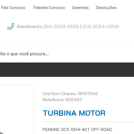
Fale Conosco
Trabalhe Conosco
Garantias
Devoluções
Atendimento
(54) 3026 6555
|
(54) 2024-0206
Cód Roni Chaves: 18907006
Referência: 805423
TURBINA MOTOR
PERKINS 3CX 1004-40T OFF-ROAD